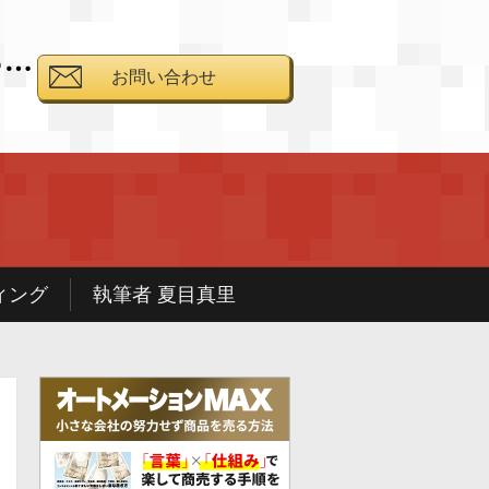
る…
お問い合わせ
と
ィング
執筆者 夏目真里