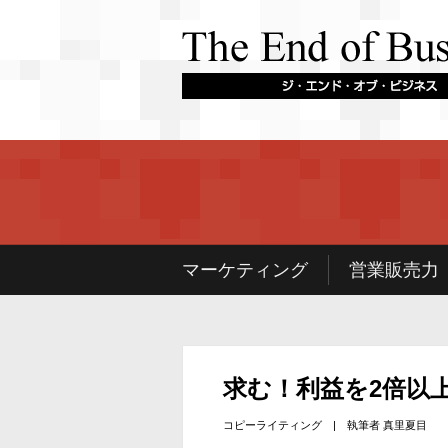
マーケティング
営業販売力
求む！利益を2倍以
コピーライティング
| 執筆者
真里夏目