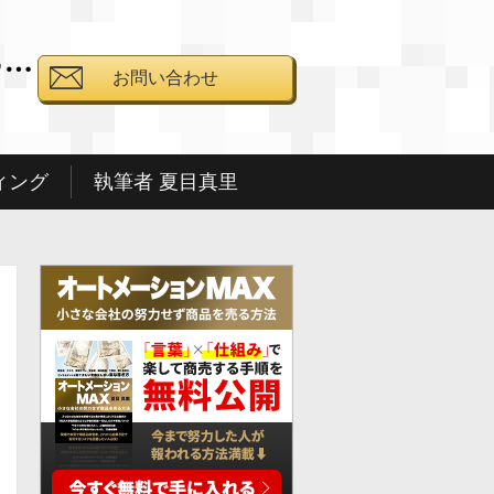
る…
お問い合わせ
と
ィング
執筆者 夏目真里