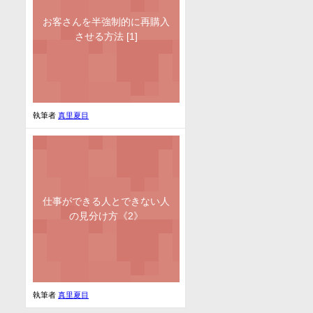
お客さんを半強制的に再購入
させる方法 [1]
執筆者
真里夏目
仕事ができる人とできない人
の見分け方《2》
執筆者
真里夏目