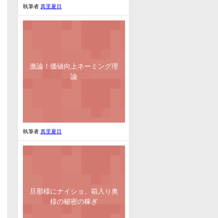
執筆者
真里夏目
激論！価値向上ネーミング理
論
執筆者
真里夏目
旦那様にナイショ、箱入り奥
様の秘密の稼ぎ