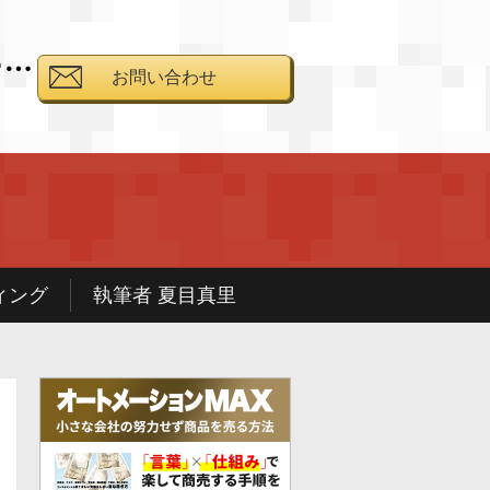
る…
お問い合わせ
と
ィング
執筆者 夏目真里