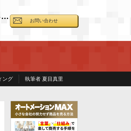
る…
お問い合わせ
と
ィング
執筆者 夏目真里