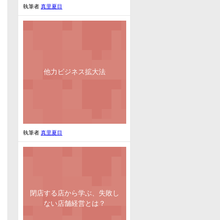
執筆者
真里夏目
他力ビジネス拡大法
執筆者
真里夏目
閉店する店から学ぶ、失敗し
ない店舗経営とは？